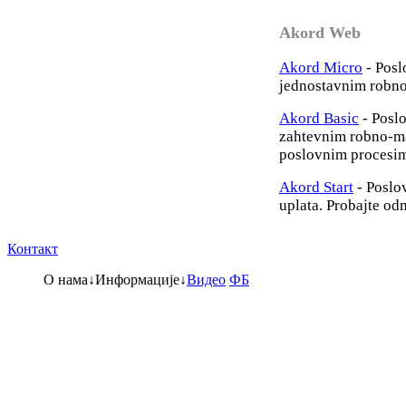
Akord Web
Akord Micro
- Posl
jednostavnim robno
Akord Basic
- Poslo
zahtevnim robno-ma
poslovnim procesi
Akord Start
- Poslov
uplata. Probajte od
Контакт
О нама
↓
Информације
↓
Видео
ФБ