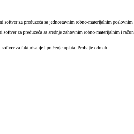
ni softver za preduzeća sa jednostavnim robno-materijalnim poslovnim
i softver za preduzeća sa srednje zahtevnim robno-materijalnim i rač
 softver za fakturisanje i praćenje uplata. Probajte odmah.