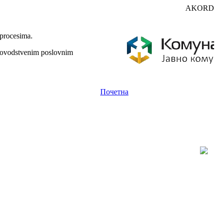
AKORD
 procesima.
unovodstvenim poslovnim
Почетна
Prijavi se
Registruj se